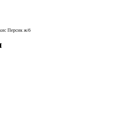
ис Персик ж/б
и